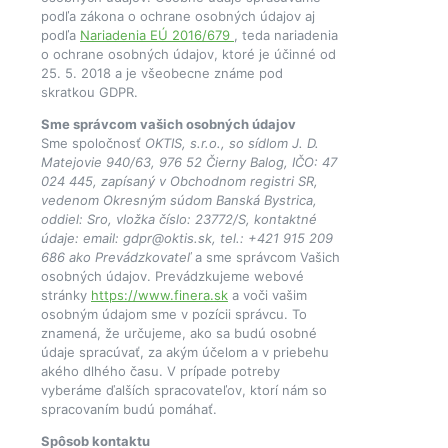
podľa zákona o ochrane osobných údajov aj
podľa
Nariadenia EÚ 2016/679
, teda nariadenia
o ochrane osobných údajov, ktoré je účinné od
25. 5. 2018 a je všeobecne známe pod
skratkou GDPR.
Sme správcom vašich osobných údajov
Sme spoločnosť
OKTIS, s.r.o., so sídlom J. D.
Matejovie 940/63, 976 52 Čierny Balog, IČO: 47
024 445, zapísaný v Obchodnom registri SR,
vedenom Okresným súdom Banská Bystrica,
oddiel: Sro, vložka číslo: 23772/S, kontaktné
údaje: email: gdpr@oktis.sk, tel.: +421 915 209
686 ako Prevádzkovateľ
a sme správcom Vašich
osobných údajov. Prevádzkujeme webové
stránky
https://www.finera.sk
a voči vašim
osobným údajom sme v pozícii správcu. To
znamená, že určujeme, ako sa budú osobné
údaje spracúvať, za akým účelom a v priebehu
akého dlhého času. V prípade potreby
vyberáme ďalších spracovateľov, ktorí nám so
spracovaním budú pomáhať.
Spôsob kontaktu