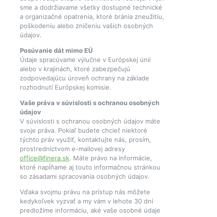
sme a dodržiavame všetky dostupné technické
a organizačné opatrenia, ktoré bránia zneužitiu,
poškodeniu alebo zničeniu vašich osobných
údajov.
Posúvanie dát mimo EÚ
Údaje spracúvame výlučne v Európskej únii
alebo v krajinách, ktoré zabezpečujú
zodpovedajúcu úroveň ochrany na základe
rozhodnutí Európskej komisie.
Vaše práva v súvislosti s ochranou osobných
údajov
V súvislosti s ochranou osobných údajov máte
svoje práva. Pokiaľ budete chcieť niektoré
týchto práv využiť, kontaktujte nás, prosím,
prostredníctvom e-mailovej adresy
office@finera.sk
. Máte právo na informácie,
ktoré napĺňame aj touto informačnou stránkou
so zásadami spracovania osobných údajov.
Vďaka svojmu právu na prístup nás môžete
kedykoľvek vyzvať a my vám v lehote 30 dní
predložíme informáciu, aké vaše osobné údaje