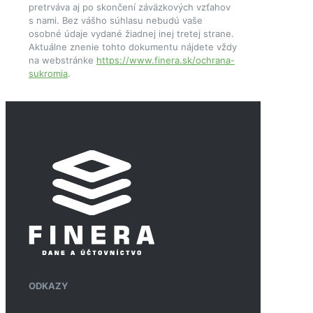
pretrváva aj po skončení záväzkových vzťahov
s nami. Bez vášho súhlasu nebudú vaše
osobné údaje vydané žiadnej inej tretej strane.
Aktuálne znenie tohto dokumentu nájdete vždy
na webstránke
https://www.finera.sk/ochrana-
sukromia
.
ODKAZY