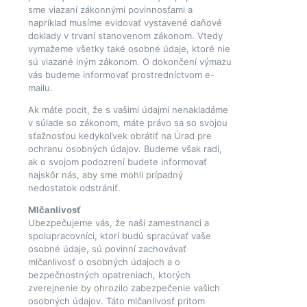
sme viazaní zákonnými povinnosťami a
napríklad musíme evidovať vystavené daňové
doklady v trvaní stanovenom zákonom. Vtedy
vymažeme všetky také osobné údaje, ktoré nie
sú viazané iným zákonom. O dokončení výmazu
vás budeme informovať prostredníctvom e-
mailu.
Ak máte pocit, že s vašimi údajmi nenakladáme
v súlade so zákonom, máte právo sa so svojou
sťažnosťou kedykoľvek obrátiť na Úrad pre
ochranu osobných údajov. Budeme však radi,
ak o svojom podozrení budete informovať
najskôr nás, aby sme mohli prípadný
nedostatok odstrániť.
Mlčanlivosť
Ubezpečujeme vás, že naši zamestnanci a
spolupracovníci, ktorí budú spracúvať vaše
osobné údaje, sú povinní zachovávať
mlčanlivosť o osobných údajoch a o
bezpečnostných opatreniach, ktorých
zverejnenie by ohrozilo zabezpečenie vašich
osobných údajov. Táto mlčanlivosť pritom