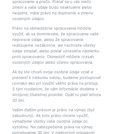
spracúvame a prečo. Pokiaľ sa u vás niečo
zmení a vaše údaje budú neaktuálne alebo
neúplné, máte právo na doplnenie a zmenu
osobných údajov.
Právo na obmedzenie spracovania môžete
využiť, ak sa domnievate, že spracúvame vaše
nepresné údaje, alebo že spracovanie
realizujeme nezákonne, ale nechcete všetky
údaje zmazať, alebo pokiaľ vznesiete námietku
proti spracovaniu. Obmedziť môžete rozsah
osobných údajov alebo účelov spracovania.
Ak by ste chceli svoje osobné údaje vziať a
preniesť k niekomu inému, budeme postupovať
rovnako ako pri využití vášho práva na prístup.
S tým rozdielom, že vám informácie dodáme v
strojovej čitateľnej podobe. Opäť tu platí lehota
30 dní.
Vaším ďalším právom je právo na výmaz (byť
zabudnutý). Ak toto právo chcete využiť,
vymažeme všetky vaše osobné údaje zo
systému. Na zabezpečenie práva na výmaz
potrebujeme 30 dní. V niektorých prípadoch