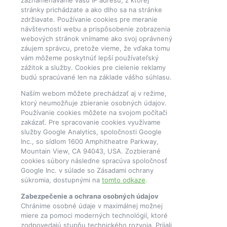
stránky prichádzate a ako dlho sa na stránke
zdržiavate. Používanie cookies pre meranie
návštevnosti webu a prispôsobenie zobrazenia
webových stránok vnímame ako svoj oprávnený
záujem správcu, pretože vieme, že vďaka tomu
vám môžeme poskytnúť lepší používateľský
zážitok a služby. Cookies pre cielenie reklamy
budú spracúvané len na základe vášho súhlasu.
Naším webom môžete prechádzať aj v režime,
ktorý neumožňuje zbieranie osobných údajov.
Používanie cookies môžete na svojom počítači
zakázať. Pre spracovanie cookies využívame
služby Google Analytics, spoločnosti Google
Inc., so sídlom 1600 Amphitheatre Parkway,
Mountain View, CA 94043, USA. Zozbierané
cookies súbory následne spracúva spoločnosť
Google Inc. v súlade so Zásadami ochrany
súkromia, dostupnými na
tomto odkaze
.
Zabezpečenie a ochrana osobných údajov
Chránime osobné údaje v maximálnej možnej
miere za pomoci moderných technológií, ktoré
zodpovedajú stupňu technického rozvoja. Prijali