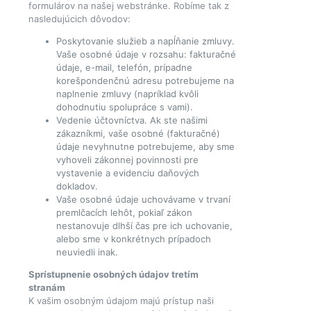
formulárov na našej webstránke. Robíme tak z
nasledujúcich dôvodov:
Poskytovanie služieb a napĺňanie zmluvy.
Vaše osobné údaje v rozsahu: fakturačné
údaje, e-mail, telefón, prípadne
korešpondenčnú adresu potrebujeme na
naplnenie zmluvy (napríklad kvôli
dohodnutiu spolupráce s vami).
Vedenie účtovníctva. Ak ste našimi
zákazníkmi, vaše osobné (fakturačné)
údaje nevyhnutne potrebujeme, aby sme
vyhoveli zákonnej povinnosti pre
vystavenie a evidenciu daňových
dokladov.
Vaše osobné údaje uchovávame v trvaní
premlčacích lehôt, pokiaľ zákon
nestanovuje dlhší čas pre ich uchovanie,
alebo sme v konkrétnych prípadoch
neuviedli inak.
Sprístupnenie osobných údajov tretím
stranám
K vašim osobným údajom majú prístup naši