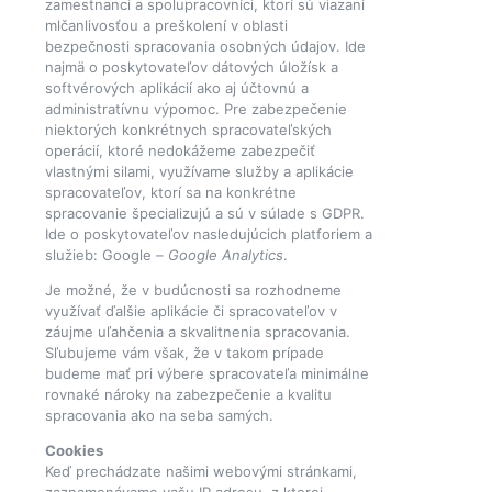
zamestnanci a spolupracovníci, ktorí sú viazaní
mlčanlivosťou a preškolení v oblasti
bezpečnosti spracovania osobných údajov. Ide
najmä o poskytovateľov dátových úložísk a
softvérových aplikácií ako aj účtovnú a
administratívnu výpomoc. Pre zabezpečenie
niektorých konkrétnych spracovateľských
operácií, ktoré nedokážeme zabezpečiť
vlastnými silami, využívame služby a aplikácie
spracovateľov, ktorí sa na konkrétne
spracovanie špecializujú a sú v súlade s GDPR.
Ide o poskytovateľov nasledujúcich platforiem a
služieb: Google –
Google Analytics
.
Je možné, že v budúcnosti sa rozhodneme
využívať ďalšie aplikácie či spracovateľov v
záujme uľahčenia a skvalitnenia spracovania.
Sľubujeme vám však, že v takom prípade
budeme mať pri výbere spracovateľa minimálne
rovnaké nároky na zabezpečenie a kvalitu
spracovania ako na seba samých.
Cookies
Keď prechádzate našimi webovými stránkami,
zaznamenávame vašu IP adresu, z ktorej