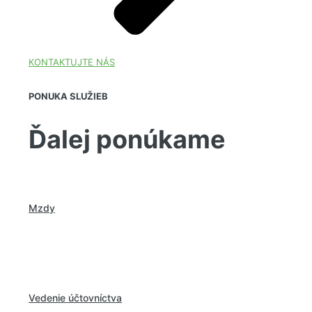
KONTAKTUJTE NÁS
PONUKA SLUŽIEB
Ďalej ponúkame
Mzdy
Komplexné riešenie všetkých personálnych a
mzdových záležitostí.
Vedenie účtovníctva