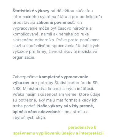
Štatistické výkazy
sú dôležitou súčasťou
informačného systému štátu a pre podnikateľa
predstavujú
zákonnú povinnosť
. Ich
vypracovanie môže byť časovo náročné a
komplikované, najmä ak nemáte po ruke
skúseného odborníka. Práve preto ponúkame
službu spoľahlivého spracovania štatistických
výkazov pre firmy, živnostníkov aj neziskové
organizácie.
Zabezpečíme
kompletné vypracovanie
výkazov
pre potreby Štatistického úradu SR,
NBS, Ministerstva financií a iných inštitúcií.
Vďaka našim skúsenostiam vieme, ktoré údaje
sú potrebné, aký majú mať formát a kedy ich
treba podať.
Naše výkazy sú vždy presné,
úplné a včas odovzdané
– bez stresu a
zbytočných chýb.
Klientom poskytujeme aj
poradenstvo k
správnemu vyplňovaniu údajov a interpretácii