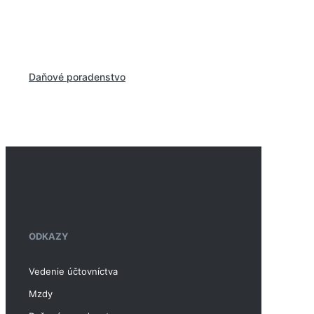
Komplexné vedenie účtovníctva. Naše služby
zahŕňajú jednoduché aj podvojné účtovníctvo.
Daňové poradenstvo
Postaráme sa o kompletné spracovanie
daňového priznania
typu A aj B.
ODKAZY
Vedenie účtovníctva
Mzdy