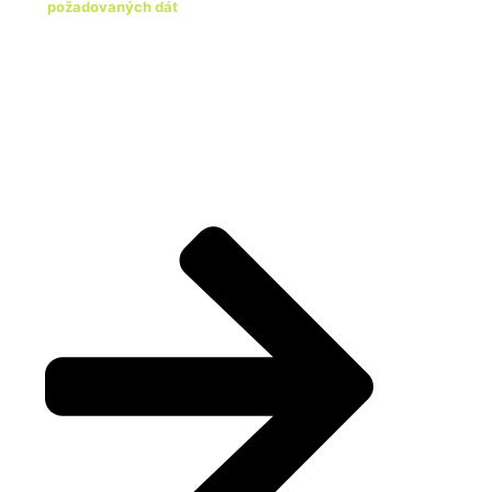
požadovaných dát
. Nezáleží na tom, či vediete
jednoduché účtovníctvo, alebo máte rozsiahly
podnik – výkazy vám spracujeme podľa
aktuálnych predpisov tak, aby ste sa vyhli
sankciám a mali všetko v poriadku.
Spoľahnite sa na nás a venujte svoj čas tomu,
čo je pre vaše podnikanie dôležité.
Vypracovanie výkazov nechajte na nás – rýchlo,
odborne a spoľahlivo.